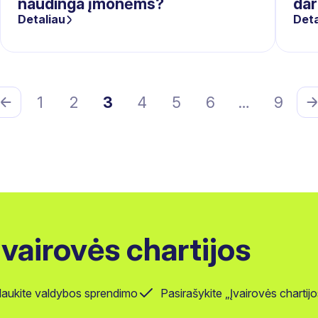
naudinga įmonėms?
dar
Detaliau
Deta
1
2
3
4
5
6
…
9
 Įvairovės chartijos
laukite valdybos sprendimo
Pasirašykite „Įvairovės charti