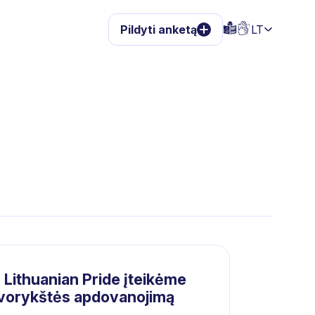
Pildyti anketą
LT
 Lithuanian Pride įteikėme
vorykštės apdovanojimą