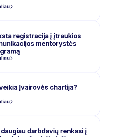
liau
sta registracija į įtraukios
unikacijos mentorystės
ogramą
liau
veikia Įvairovės chartija?
liau
 daugiau darbdavių renkasi į