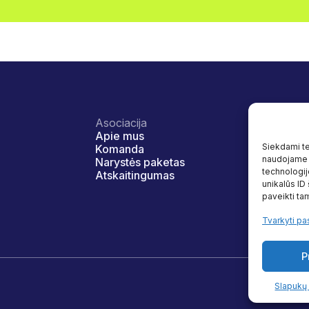
Asociacija
Veikla
Apie mus
Įvairovė ir
Siekdami tei
Komanda
Naudos
naudojame t
Narystės paketas
Programo
technologij
Atskaitingumas
Tyrimai
unikalūs ID
Naudingi š
paveikti tam
Tvarkyti pa
P
Slapukų 