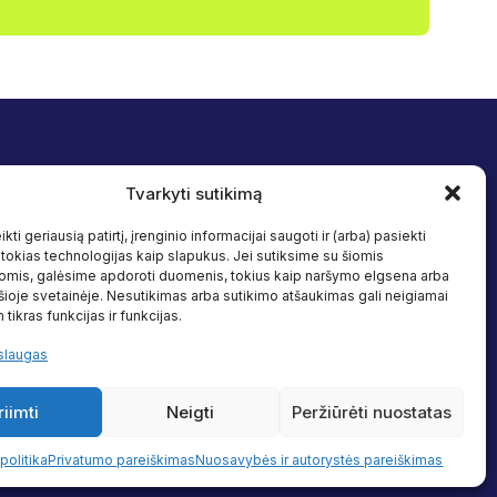
Tvarkyti sutikimą
Sekite mus
 įtrauktis
Facebook
kti geriausią patirtį, įrenginio informacijai saugoti ir (arba) pasiekti
Linkedin
okias technologijas kaip slapukus. Jei sutiksime su šiomis
s
omis, galėsime apdoroti duomenis, tokius kaip naršymo elgsena arba
 šioje svetainėje. Nesutikimas arba sutikimo atšaukimas gali neigiamai
altiniai
 tikras funkcijas ir funkcijas.
slaugas
riimti
Neigti
Peržiūrėti nuostatas
Privatumo politika
politika
Privatumo pareiškimas
Nuosavybės ir autorystės pareiškimas