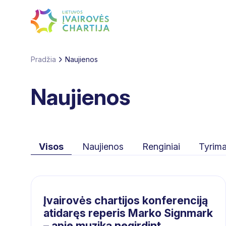
Pradžia
Naujienos
Naujienos
Visos
Naujienos
Renginiai
Tyrima
Įvairovės chartijos konferenciją
atidaręs reperis Marko Signmark
– apie muziką negirdint