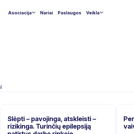
Asociacija
Nariai
Paslaugos
Veikla
i
Slėpti – pavojinga, atskleisti –
Per
rizikinga. Turinčių epilepsiją
vai
patirtys darbo rinkoje