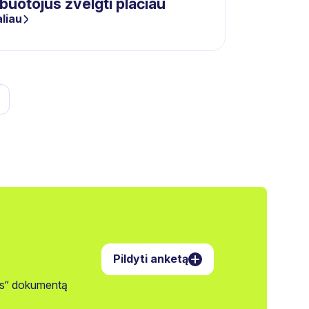
buotojus žvelgti plačiau
liau
Pildyti anketą
jos“ dokumentą