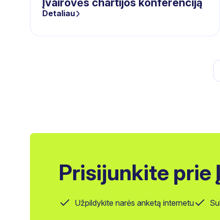
Įvairovės chartijos konferenciją
Detaliau
Įrašų
puslapiavimas
Prisijunkite prie
Užpildykite narės anketą internetu
Su