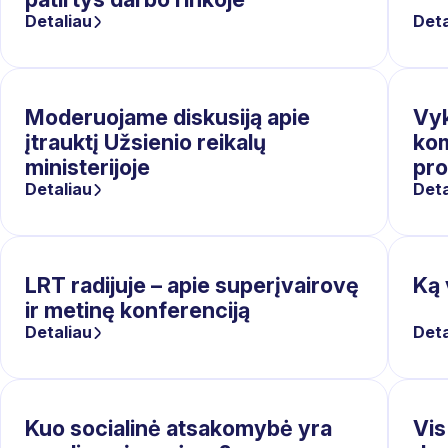
Detaliau
Deta
Moderuojame diskusiją apie
Vyk
įtrauktį Užsienio reikalų
kom
ministerijoje
pr
Detaliau
Deta
LRT radijuje – apie superįvairovę
Ką 
ir metinę konferenciją
Detaliau
Deta
Kuo socialinė atsakomybė yra
Vis