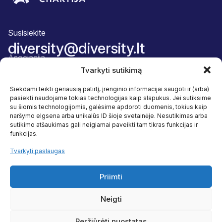
Susisiekite
diversity@diversity.lt
Asociacija
Apie mus
Tvarkyti sutikimą
Komanda
Narystės paketas
Siekdami teikti geriausią patirtį, įrenginio informacijai saugoti ir (arba)
Atskaitingumas
pasiekti naudojame tokias technologijas kaip slapukus. Jei sutiksime
Veikla
su šiomis technologijomis, galėsime apdoroti duomenis, tokius kaip
Įvairovė ir įtrauktis
naršymo elgsena arba unikalūs ID šioje svetainėje. Nesutikimas arba
Naudos
sutikimo atšaukimas gali neigiamai paveikti tam tikras funkcijas ir
Programos
funkcijas.
Tyrimai
Naudingi šaltiniai
Tvarkyti paslaugas
Sekite mus
Facebook
Priimti
Linkedin
Neigti
Peržiūrėti nuostatas