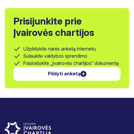
Prisijunkite prie
Įvairovės chartijos
Užpildykite narės anketą internetu
Sulaukite valdybos sprendimo
Pasirašykite „Įvairovės chartijos“ dokumentą
Pildyti anketą