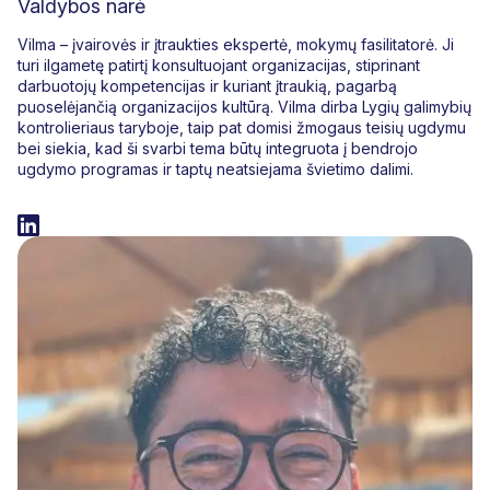
Valdybos narė
Vilma – įvairovės ir įtraukties ekspertė, mokymų fasilitatorė. Ji
turi ilgametę patirtį konsultuojant organizacijas, stiprinant
darbuotojų kompetencijas ir kuriant įtraukią, pagarbą
puoselėjančią organizacijos kultūrą. Vilma dirba Lygių galimybių
kontrolieriaus taryboje, taip pat domisi žmogaus teisių ugdymu
bei siekia, kad ši svarbi tema būtų integruota į bendrojo
ugdymo programas ir taptų neatsiejama švietimo dalimi.