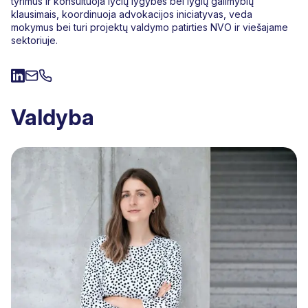
tyrimus ir konsultuoja lyčių lygybės bei lygių galimybių
klausimais, koordinuoja advokacijos iniciatyvas, veda
mokymus bei turi projektų valdymo patirties NVO ir viešajame
sektoriuje.
Valdyba