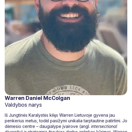
Warren Daniel McColgan
Valdybos narys
Iš Jungtinės Karalystės kilęs Warren Lietuvoje gyvena jau
penkerius metus, todėl pasižymi unikalia tarptautine patirtimi. Jo
dėmesio centre – daugialype įvairove (angl.
intersectional
diversity
) ir strateginis įtraukios darbo aplinkos kūrimas. Warren