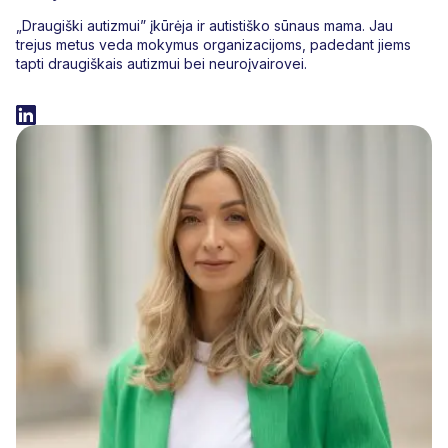
„Draugiški autizmui” įkūrėja ir autistiško sūnaus mama. Jau
trejus metus veda mokymus organizacijoms, padedant jiems
tapti draugiškais autizmui bei neuroįvairovei.