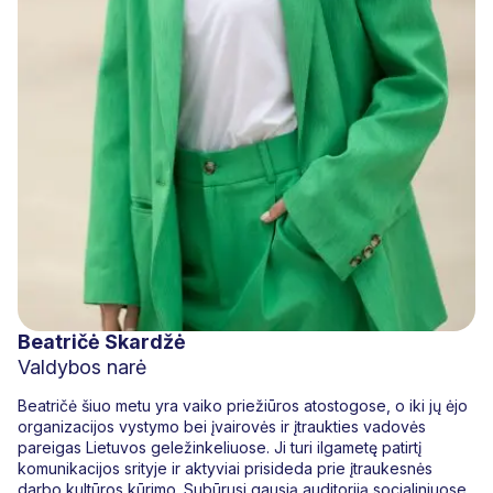
Beatričė Skardžė
Valdybos narė
Beatričė šiuo metu yra vaiko priežiūros atostogose, o iki jų ėjo
organizacijos vystymo bei įvairovės ir įtraukties vadovės
pareigas Lietuvos geležinkeliuose. Ji turi ilgametę patirtį
komunikacijos srityje ir aktyviai prisideda prie įtraukesnės
darbo kultūros kūrimo. Subūrusi gausią auditoriją socialiniuose