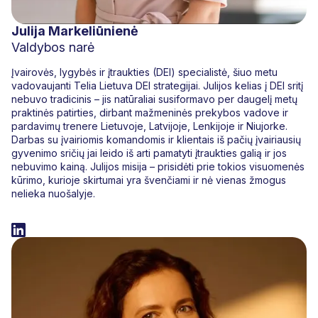
Julija Markeliūnienė
Valdybos narė
Įvairovės, lygybės ir įtraukties (DEI) specialistė, šiuo metu
vadovaujanti Telia Lietuva DEI strategijai. Julijos kelias į DEI sritį
nebuvo tradicinis – jis natūraliai susiformavo per daugelį metų
praktinės patirties, dirbant mažmeninės prekybos vadove ir
pardavimų trenere Lietuvoje, Latvijoje, Lenkijoje ir Niujorke.
Darbas su įvairiomis komandomis ir klientais iš pačių įvairiausių
gyvenimo sričių jai leido iš arti pamatyti įtraukties galią ir jos
nebuvimo kainą. Julijos misija – prisidėti prie tokios visuomenės
kūrimo, kurioje skirtumai yra švenčiami ir nė vienas žmogus
nelieka nuošalyje.