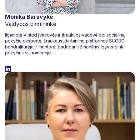
Monika Baravykė
Valdybos pirmininkė
Ilgametė Vinted Įvairovės ir Įtraukties vadovė bei socialinių
pokyčių ekspertė, įtraukaus įdarbinimo platformos SCOBO
bendraįkūrėja ir mentorė, padedanti žmonėms įgyvendinti
pokyčius visuomenėje.