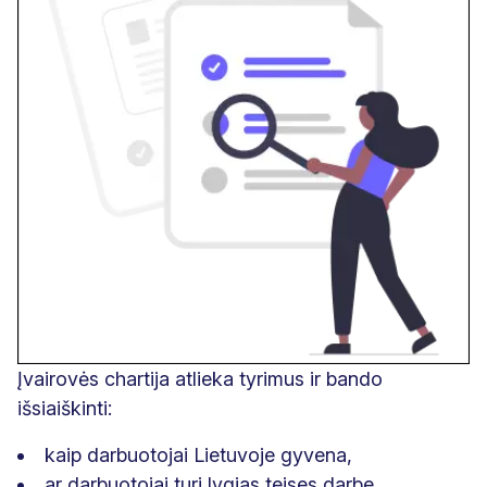
Įvairovės chartija atlieka tyrimus ir bando
išsiaiškinti:
kaip darbuotojai Lietuvoje gyvena,
ar darbuotojai turi lygias teises darbe.