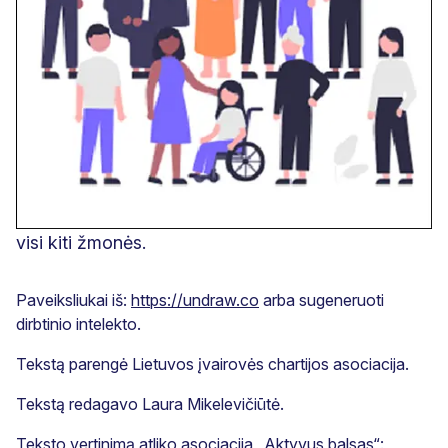
visi kiti žmonės.
Paveiksliukai iš:
https://undraw.co
arba sugeneruoti
dirbtinio intelekto.
Tekstą parengė Lietuvos įvairovės chartijos asociacija.
Tekstą redagavo Laura Mikelevičiūtė.
Teksto vertinimą atliko asociacija „Aktyvus balsas“: