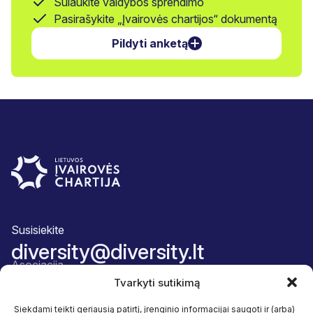
Sulaukite valdybos sprendimo
Pasirašykite „Įvairovės chartijos“ dokumentą
Pildyti anketą
Susisiekite
diversity@diversity.lt
Asociacija
Apie mus
Tvarkyti sutikimą
Komanda
Narystės paketas
Siekdami teikti geriausią patirtį, įrenginio informacijai saugoti ir (arba)