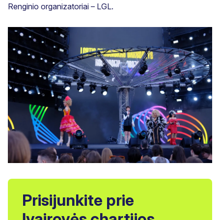
Renginio organizatoriai – LGL.
Prisijunkite prie
Įvairovės chartijos