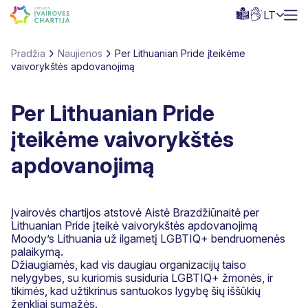
LT
Pradžia
Naujienos
Per Lithuanian Pride įteikėme
vaivorykštės apdovanojimą
Per Lithuanian Pride
įteikėme vaivorykštės
apdovanojimą
Įvairovės chartijos atstovė Aistė Brazdžiūnaitė per
Lithuanian Pride įteikė vaivorykštės apdovanojimą
Moody’s Lithuania už ilgametį LGBTIQ+ bendruomenės
palaikymą.
Džiaugiamės, kad vis daugiau organizacijų taiso
nelygybes, su kuriomis susiduria LGBTIQ+ žmonės, ir
tikimės, kad užtikrinus santuokos lygybę šių iššūkių
ženkliai sumažės.