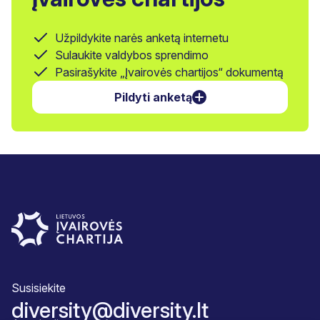
Užpildykite narės anketą internetu
Sulaukite valdybos sprendimo
Pasirašykite „Įvairovės chartijos“ dokumentą
Pildyti anketą
Susisiekite
diversity@diversity.lt