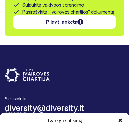
Sulaukite valdybos sprendimo
Pasirašykite „Įvairovės chartijos“ dokumentą
Pildyti anketą
Susisiekite
diversity@diversity.lt
Asociacija
Apie mus
Tvarkyti sutikimą
Komanda