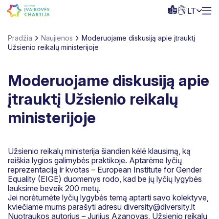
LT
Pradžia
Naujienos
Moderuojame diskusiją apie įtrauktį
Užsienio reikalų ministerijoje
Moderuojame diskusiją apie
įtrauktį Užsienio reikalų
ministerijoje
Užsienio reikalų ministerija
šiandien kėlė klausimą, ką
reiškia lygios galimybės praktikoje. Aptarėme lyčių
reprezentaciją ir kvotas –
European Institute for Gender
Equality (EIGE)
duomenys rodo, kad be jų lyčių lygybės
lauksime beveik 200 metų.
Jei norėtumėte lyčių lygybės temą aptarti savo kolektyve,
kviečiame mums parašyti adresu diversity@diversity.lt
Nuotraukos autorius – Jurijus Azanovas, Užsienio reikalų