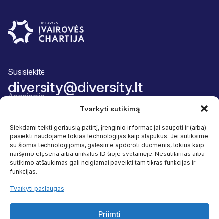
Susisiekite
diversity@diversity.lt
Asociacija
Apie mus
Tvarkyti sutikimą
Komanda
Narystės paketas
Siekdami teikti geriausią patirtį, įrenginio informacijai saugoti ir (arba)
Atskaitingumas
pasiekti naudojame tokias technologijas kaip slapukus. Jei sutiksime
Veikla
su šiomis technologijomis, galėsime apdoroti duomenis, tokius kaip
Įvairovė ir įtrauktis
naršymo elgsena arba unikalūs ID šioje svetainėje. Nesutikimas arba
Naudos
sutikimo atšaukimas gali neigiamai paveikti tam tikras funkcijas ir
Programos
funkcijas.
Tyrimai
Naudingi šaltiniai
Tvarkyti paslaugas
Sekite mus
Facebook
Priimti