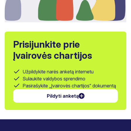
Prisijunkite prie
Įvairovės chartijos
Užpildykite narės anketą internetu
Sulaukite valdybos sprendimo
Pasirašykite „Įvairovės chartijos“ dokumentą
Pildyti anketą