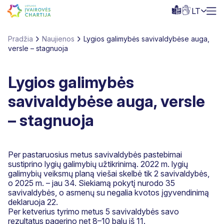
LT
Pradžia
Naujienos
Lygios galimybės savivaldybėse auga,
versle – stagnuoja
Lygios galimybės
savivaldybėse auga, versle
– stagnuoja
Per pastaruosius metus savivaldybės pastebimai
sustiprino lygių galimybių užtikrinimą. 2022 m. lygių
galimybių veiksmų planą viešai skelbė tik 2 savivaldybės,
o 2025 m. – jau 34. Siekiamą pokytį nurodo 35
savivaldybės, o asmenų su negalia kvotos įgyvendinimą
deklaruoja 22.
Per ketverius tyrimo metus 5 savivaldybės savo
rezultatus pagerino net 8–10 balų iš 11.