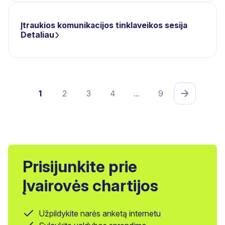
Įtraukios komunikacijos tinklaveikos sesija
Detaliau
Įrašų
1
2
3
4
…
9
puslapiavimas
Prisijunkite prie
Įvairovės chartijos
Užpildykite narės anketą internetu