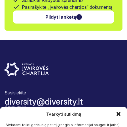
Sulaukite valdybos sprendimo
Pasirašykite „Įvairovės chartijos“ dokumentą
Pildyti anketą
Susisiekite
diversity@diversity.lt
Asociacija
Apie mus
Tvarkyti sutikimą
Komanda
Narystės paketas
Siekdami teikti geriausią patirtį, įrenginio informacijai saugoti ir (arba)