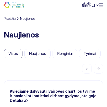
LT
Pradžia
Naujienos
Naujienos
Visos
Naujienos
Renginiai
Tyrimai
Kviečiame dalyvauti įvairovės chartijos tyrime
ir pasidalinti patirtimi dirbant gydymo įstaigoje
Detaliau