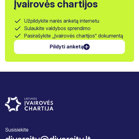
Įvairovės chartijos
Užpildykite narės anketą internetu
Sulaukite valdybos sprendimo
Pasirašykite „Įvairovės chartijos“ dokumentą
Pildyti anketą
Susisiekite