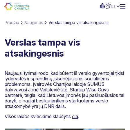
LT
Pradžia
Naujienos
Verslas tampa vis atsakingesnis
Verslas tampa vis
atsakingesnis
Naujausi tyrimai rodo, kad būtent iš verslo gyventojai tikisi
lyderystės ir sprendimų įsisenėjusioms socialinėms
problemoms. Įvairovės Chartijos laidoje SUMUS
dalyvavusi Jonė Vaitulevičiūtė, Startup Wise Guys
partnerė, teigia, kad Lietuvos įmonės jau pasiruošusios tai
daryti, o naujai besikuriantiems startuoliams verslo
atsakomybė yra jų DNR dalis.
Visos laidos kviečiame klausytis
čia
.