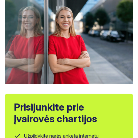
Prisijunkite prie
Įvairovės chartijos
Užpildykite narės anketą internetu