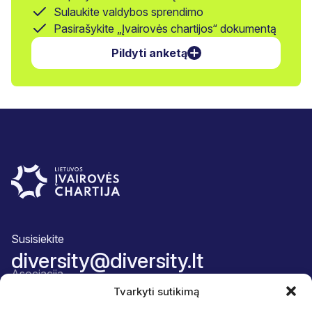
Sulaukite valdybos sprendimo
Pasirašykite „Įvairovės chartijos“ dokumentą
Pildyti anketą
Susisiekite
diversity@diversity.lt
Asociacija
Apie mus
Tvarkyti sutikimą
Komanda