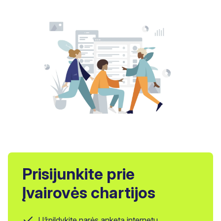
Prisijunkite prie
Įvairovės chartijos
Užpildykite narės anketą internetu