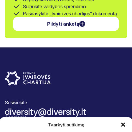
Sulaukite valdybos sprendimo
Pasirašykite „Įvairovės chartijos“ dokumentą
Pildyti anketą
Susisiekite
diversity@diversity.lt
Asociacija
Apie mus
Tvarkyti sutikimą
Komanda