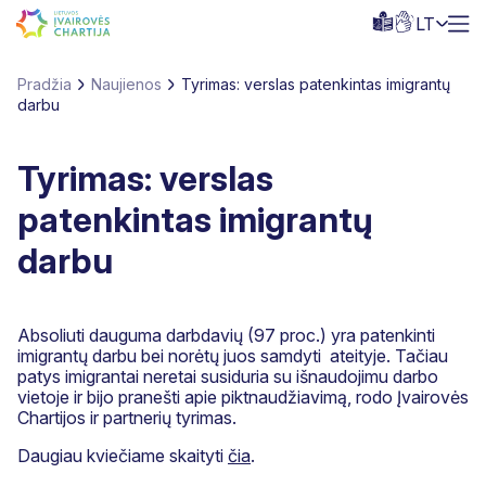
LT
Pradžia
Naujienos
Tyrimas: verslas patenkintas imigrantų
darbu
Tyrimas: verslas
patenkintas imigrantų
darbu
Absoliuti dauguma darbdavių (97 proc.) yra patenkinti
imigrantų darbu bei norėtų juos samdyti ateityje. Tačiau
patys imigrantai neretai susiduria su išnaudojimu darbo
vietoje ir bijo pranešti apie piktnaudžiavimą, rodo Įvairovės
Chartijos ir partnerių tyrimas.
Daugiau kviečiame skaityti
čia
.