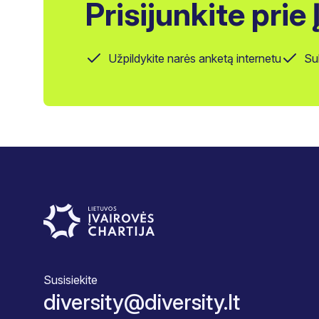
Prisijunkite prie
Užpildykite narės anketą internetu
Su
Susisiekite
diversity@diversity.lt