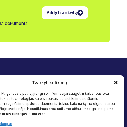
Pildyti anketą
jos“ dokumentą
Tvarkyti sutikimą
Sekite mus
 įtrauktis
Facebook
kti geriausią patirtį, įrenginio informacijai saugoti ir (arba) pasiekti
Linkedin
okias technologijas kaip slapukus. Jei sutiksime su šiomis
s
omis, galėsime apdoroti duomenis, tokius kaip naršymo elgsena arba
 šioje svetainėje. Nesutikimas arba sutikimo atšaukimas gali neigiamai
altiniai
 tikras funkcijas ir funkcijas.
slaugas