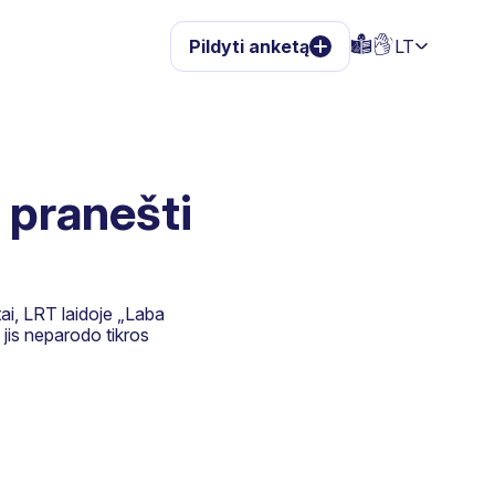
Pildyti anketą
LT
 pranešti
ai, LRT laidoje „Laba
jis neparodo tikros