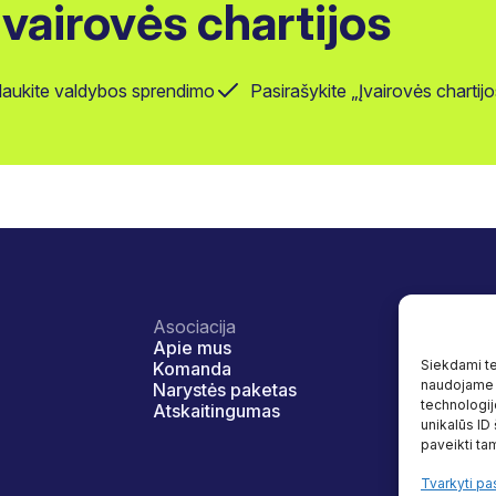
 Įvairovės chartijos
laukite valdybos sprendimo
Pasirašykite „Įvairovės charti
Asociacija
Veikla
Apie mus
Įvairovė ir
Siekdami tei
Komanda
Naudos
naudojame t
Narystės paketas
Programo
technologij
Atskaitingumas
Tyrimai
unikalūs ID
Naudingi š
paveikti tam
Tvarkyti pa