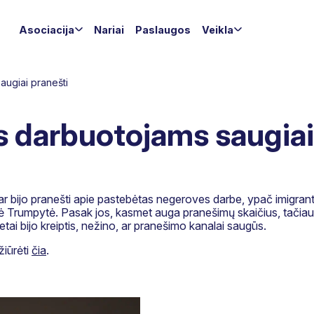
Asociacija
Nariai
Paslaugos
Veikla
ugiai pranešti
 darbuotojams saugiai
ar bijo pranešti apie pastebėtas negeroves darbe, ypač imigrant
lė Trumpytė. Pasak jos, kasmet auga pranešimų skaičius, tačiau 
etai bijo kreiptis, nežino, ar pranešimo kanalai saugūs.
žiūrėti
čia
.