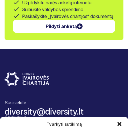
Užpildykite narės anketą internetu
Sulaukite valdybos sprendimo
Pasirašykite „Įvairovės chartijos“ dokumentą
Pildyti anketą
Susisiekite
diversity@diversity.lt
Asociacija
Apie mus
Tvarkyti sutikimą
Komanda