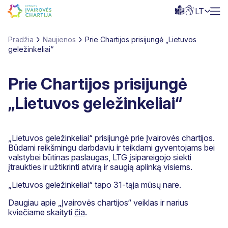
LT
Pradžia
Naujienos
Prie Chartijos prisijungė „Lietuvos
geležinkeliai“
Prie Chartijos prisijungė
„Lietuvos geležinkeliai“
„Lietuvos geležinkeliai“ prisijungė prie Įvairovės chartijos.
Būdami reikšmingu darbdaviu ir teikdami gyventojams bei
valstybei būtinas paslaugas, LTG įsipareigojo siekti
įtraukties ir užtikrinti atvirą ir saugią aplinką visiems.
„Lietuvos geležinkeliai“ tapo 31-tąja mūsų nare.
Daugiau apie „Įvairovės chartijos“ veiklas ir narius
kviečiame skaityti
čia
.