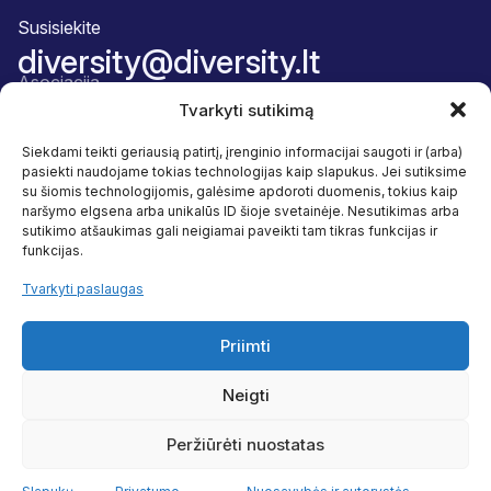
Susisiekite
diversity@diversity.lt
Asociacija
Apie mus
Tvarkyti sutikimą
Komanda
Narystės paketas
Siekdami teikti geriausią patirtį, įrenginio informacijai saugoti ir (arba)
Atskaitingumas
pasiekti naudojame tokias technologijas kaip slapukus. Jei sutiksime
Veikla
su šiomis technologijomis, galėsime apdoroti duomenis, tokius kaip
Įvairovė ir įtrauktis
naršymo elgsena arba unikalūs ID šioje svetainėje. Nesutikimas arba
Naudos
sutikimo atšaukimas gali neigiamai paveikti tam tikras funkcijas ir
Programos
funkcijas.
Tyrimai
Naudingi šaltiniai
Tvarkyti paslaugas
Sekite mus
Facebook
Priimti
Linkedin
Neigti
Peržiūrėti nuostatas
© 2026 Sukurta
PictureIDeas