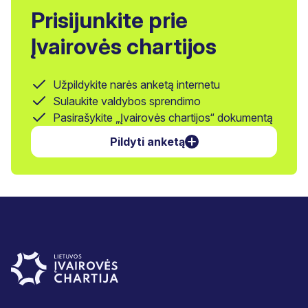
Prisijunkite prie
Įvairovės chartijos
Užpildykite narės anketą internetu
Sulaukite valdybos sprendimo
Pasirašykite „Įvairovės chartijos“ dokumentą
Pildyti anketą