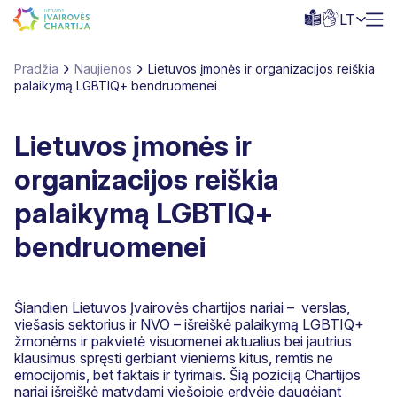
LT
Pradžia
Naujienos
Lietuvos įmonės ir organizacijos reiškia
palaikymą LGBTIQ+ bendruomenei
Lietuvos įmonės ir
organizacijos reiškia
palaikymą LGBTIQ+
bendruomenei
Šiandien Lietuvos Įvairovės chartijos nariai – verslas,
viešasis sektorius ir NVO – išreiškė palaikymą LGBTIQ+
žmonėms ir pakvietė visuomenei aktualius bei jautrius
klausimus spręsti gerbiant vieniems kitus, remtis ne
emocijomis, bet faktais ir tyrimais. Šią poziciją Chartijos
nariai išreiškė matydami viešojoje erdvėje daugėjant