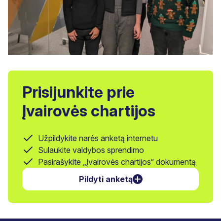
Prisijunkite prie
Įvairovės chartijos
Užpildykite narės anketą internetu
Sulaukite valdybos sprendimo
Pasirašykite „Įvairovės chartijos“ dokumentą
Pildyti anketą