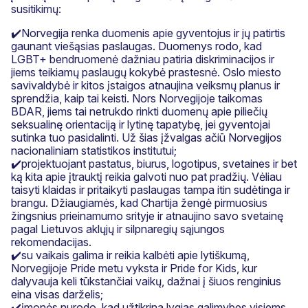
susitikimų:
✔️Norvegija renka duomenis apie gyventojus ir jų patirtis
gaunant viešąsias paslaugas. Duomenys rodo, kad
LGBT+ bendruomenė dažniau patiria diskriminacijos ir
jiems teikiamų paslaugų kokybė prastesnė. Oslo miesto
savivaldybė ir kitos įstaigos atnaujina veiksmų planus ir
sprendžia, kaip tai keisti. Nors Norvegijoje taikomas
BDAR, jiems tai netrukdo rinkti duomenų apie piliečių
seksualinę orientaciją ir lytinę tapatybę, jei gyventojai
sutinka tuo pasidalinti. Už šias įžvalgas ačiū Norvegijos
nacionaliniam statistikos institutui;
✔️projektuojant pastatus, biurus, logotipus, svetaines ir bet
ką kita apie įtrauktį reikia galvoti nuo pat pradžių. Vėliau
taisyti klaidas ir pritaikyti paslaugas tampa itin sudėtinga ir
brangu. Džiaugiamės, kad Chartija žengė pirmuosius
žingsnius prieinamumo srityje ir atnaujino savo svetainę
pagal Lietuvos aklųjų ir silpnaregių sąjungos
rekomendacijas.
✔️su vaikais galima ir reikia kalbėti apie lytiškumą,
Norvegijoje Pride metu vyksta ir Pride for Kids, kur
dalyvauja keli tūkstančiai vaikų, dažnai į šiuos renginius
eina visas darželis;
✔️įmonės nurodo, kad užtikrina lygias galimybes visiems,