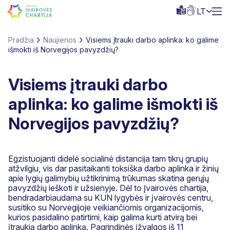
LT
Pradžia
Naujienos
Visiems įtrauki darbo aplinka: ko galime
išmokti iš Norvegijos pavyzdžių?
Visiems įtrauki darbo
aplinka: ko galime išmokti iš
Norvegijos pavyzdžių?
Egzistuojanti didelė socialinė distancija tam tikrų grupių
atžvilgiu, vis dar pasitaikanti toksiška darbo aplinka ir žinių
apie lygių galimybių užtikrinimą trūkumas skatina gerųjų
pavyzdžių ieškoti ir užsienyje. Dėl to Įvairovės chartija,
bendradarbiaudama su KUN lygybės ir įvairovės centru,
susitiko su Norvegijoje veikiančiomis organizacijomis,
kurios pasidalino patirtimi, kaip galima kurti atvirą bei
įtraukią darbo aplinką. Pagrindinės įžvalgos iš 11