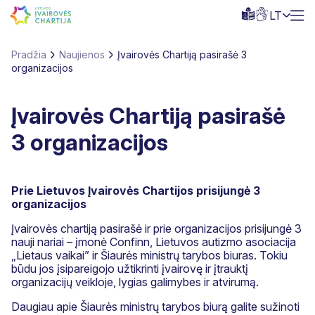
LT
Pradžia
Naujienos
Įvairovės Chartiją pasirašė 3
organizacijos
Įvairovės Chartiją pasirašė
3 organizacijos
Prie Lietuvos Įvairovės Chartijos prisijungė 3
organizacijos
Įvairovės chartiją pasirašė ir prie organizacijos prisijungė 3
nauji nariai – įmonė Confinn, Lietuvos autizmo asociacija
„Lietaus vaikai” ir Šiaurės ministrų tarybos biuras. Tokiu
būdu jos įsipareigojo užtikrinti įvairovę ir įtrauktį
organizacijų veikloje, lygias galimybes ir atvirumą.
Daugiau apie Šiaurės ministrų tarybos biurą galite sužinoti