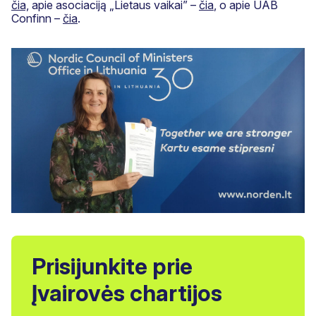
čia,
apie asociaciją „Lietaus vaikai” –
čia
, o apie UAB
Confinn –
čia
.
Prisijunkite prie
Įvairovės chartijos