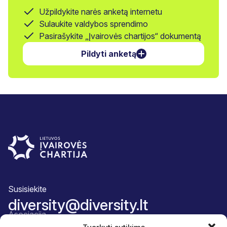
Užpildykite narės anketą internetu
Sulaukite valdybos sprendimo
Pasirašykite „Įvairovės chartijos“ dokumentą
Pildyti anketą
Susisiekite
diversity@diversity.lt
Asociacija
Apie mus