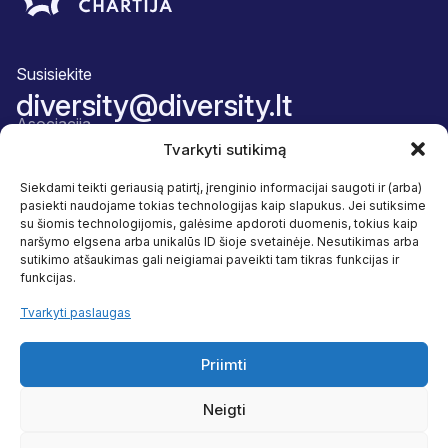
Susisiekite
diversity@diversity.lt
Asociacija
Apie mus
Tvarkyti sutikimą
Komanda
Narystės paketas
Siekdami teikti geriausią patirtį, įrenginio informacijai saugoti ir (arba)
Atskaitingumas
pasiekti naudojame tokias technologijas kaip slapukus. Jei sutiksime
Veikla
su šiomis technologijomis, galėsime apdoroti duomenis, tokius kaip
Įvairovė ir įtrauktis
naršymo elgsena arba unikalūs ID šioje svetainėje. Nesutikimas arba
Naudos
sutikimo atšaukimas gali neigiamai paveikti tam tikras funkcijas ir
Programos
funkcijas.
Tyrimai
Naudingi šaltiniai
Tvarkyti paslaugas
Sekite mus
Facebook
Priimti
Linkedin
Neigti