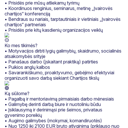
• Prisidės prie mūsų atliekamų tyrimų
• Koordinuos renginius, seminarus, metinę „Įvairovės
chartijos“ konferenciją
• Bendraus su nariais, tarptautiniais ir vietiniais „Įvairovės
chartijos“ partneriais
• Prisidės prie kitų kasdienių organizacijos veiklų
Ko mes tikimės?
• Motyvacijos dirbti lygių galimybių, skaidrumo, socialinės
atsakomybės srityje
• Panašaus darbo (įskaitant praktiką) patirties
• Puikios anglų kalbos
• Savarankiškumo, proaktyvumo, gebėjimo efektyviai
organizuoti savo darbą siekiant Chartijos tikslų
Ką siūlome?
• Pagalbą ir mentoriavimą pirmaisiais darbo mėnesiais
• Galimybę derinti darbą biure ir nuotoliniu būdu
• Įsiklausymą ir derinimąsi prie šeimos, privataus
gyvenimo poreikių
• Augimo galimybes (mokymai, komandiruotės)
• Nuo 1250 iki 2100 EUR bruto atlyginimą (priklauso nuo