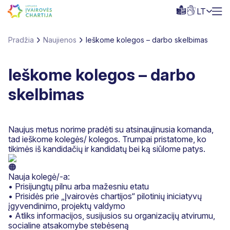
LT
Pradžia
Naujienos
Ieškome kolegos – darbo skelbimas
Ieškome kolegos – darbo
skelbimas
Naujus metus norime pradėti su atsinaujinusia komanda,
tad ieškome kolegės/ kolegos. Trumpai pristatome, ko
tikimės iš kandidačių ir kandidatų bei ką siūlome patys.
Nauja kolegė/-a:
• Prisijungtų pilnu arba mažesniu etatu
• Prisidės prie „Įvairovės chartijos“ pilotinių iniciatyvų
įgyvendinimo, projektų valdymo
• Atliks informacijos, susijusios su organizacijų atvirumu,
socialine atsakomybe stebėseną