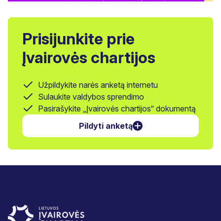
Prisijunkite prie
Įvairovės chartijos
Užpildykite narės anketą internetu
Sulaukite valdybos sprendimo
Pasirašykite „Įvairovės chartijos“ dokumentą
Pildyti anketą