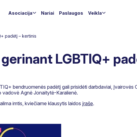
Asociacija
Nariai
Paslaugos
Veikla
 padėtį – kertinis
gerinant LGBTIQ+ padėt
TIQ+ bendruomenės padėtį gali prisidėti darbdaviai, Įvairovės
 vadovė Agnė Jonaitytė-Karalienė.
alima imtis, kviečiame klausytis laidos
įraše
.