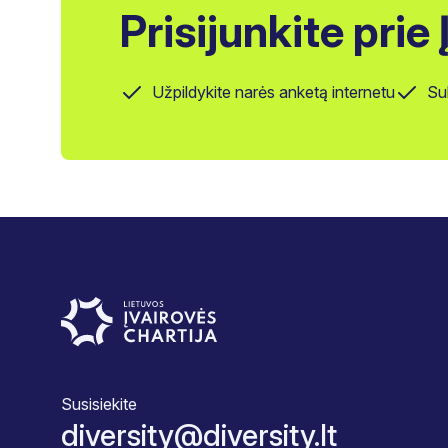
Prisijunkite prie
Užpildykite narės anketą internetu
Su
Susisiekite
diversity@diversity.lt