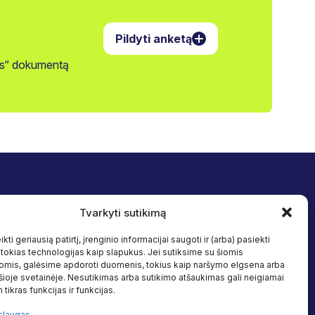
Pildyti anketą
jos“ dokumentą
Tvarkyti sutikimą
Sekite mus
 įtrauktis
Facebook
kti geriausią patirtį, įrenginio informacijai saugoti ir (arba) pasiekti
Linkedin
okias technologijas kaip slapukus. Jei sutiksime su šiomis
s
omis, galėsime apdoroti duomenis, tokius kaip naršymo elgsena arba
 šioje svetainėje. Nesutikimas arba sutikimo atšaukimas gali neigiamai
altiniai
 tikras funkcijas ir funkcijas.
slaugas