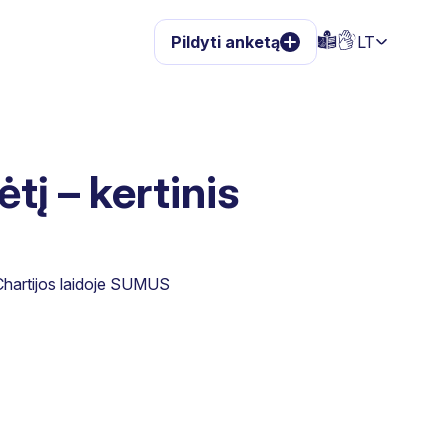
Pildyti anketą
LT
į – kertinis
 Chartijos laidoje SUMUS