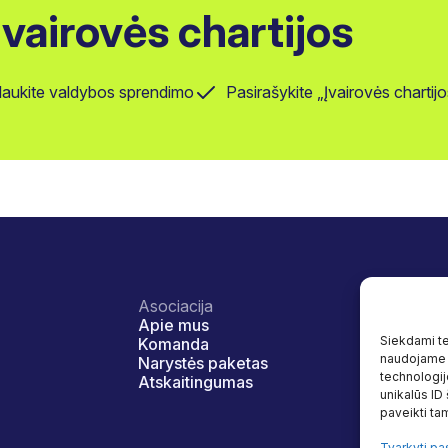
 Įvairovės chartijos
laukite valdybos sprendimo
Pasirašykite „Įvairovės charti
Asociacija
Veikla
Apie mus
Įvairovė ir
Siekdami tei
Komanda
Naudos
naudojame t
Narystės paketas
Programo
technologij
Atskaitingumas
Tyrimai
unikalūs ID
Naudingi š
paveikti tam
Tvarkyti pa