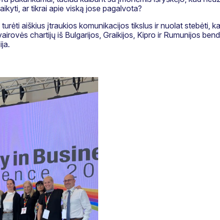
taikyti, ar tikrai apie viską jose pagalvota?
 turėti aiškius įtraukios komunikacijos tikslus ir nuolat stebėti, kai
vairovės chartijų iš Bulgarijos, Graikijos, Kipro ir Rumunijos bend
ja.