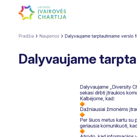
Pradžia
Naujienos
Dalyvaujame tarptautiniame verslo
Dalyvaujame tarpta
Dalyvaujame „Diversity Ch
sekasi dirbti įtraukios komu
Kalbėjome, kad:
Dažniausiai žmonėms įtrau
Per šiuos metus kartu su pa
geriausia komunikuoti, ka
Atrodo, kad informacijos y