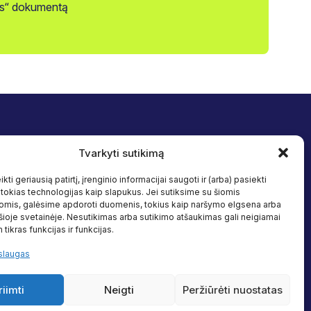
jos“ dokumentą
Tvarkyti sutikimą
Sekite mus
 įtrauktis
Facebook
kti geriausią patirtį, įrenginio informacijai saugoti ir (arba) pasiekti
Linkedin
okias technologijas kaip slapukus. Jei sutiksime su šiomis
s
omis, galėsime apdoroti duomenis, tokius kaip naršymo elgsena arba
 šioje svetainėje. Nesutikimas arba sutikimo atšaukimas gali neigiamai
altiniai
 tikras funkcijas ir funkcijas.
slaugas
riimti
Neigti
Peržiūrėti nuostatas