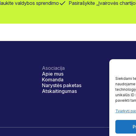
laukite valdybos sprendimo
Pasirašykite „Įvairovės charti
Asociacija
Veikla
Apie mus
Įvairovė ir
Siekdami tei
Komanda
Naudos
naudojame t
Narystės paketas
Programo
technologij
Atskaitingumas
Tyrimai
unikalūs ID
Naudingi š
paveikti tam
Tvarkyti pa
P