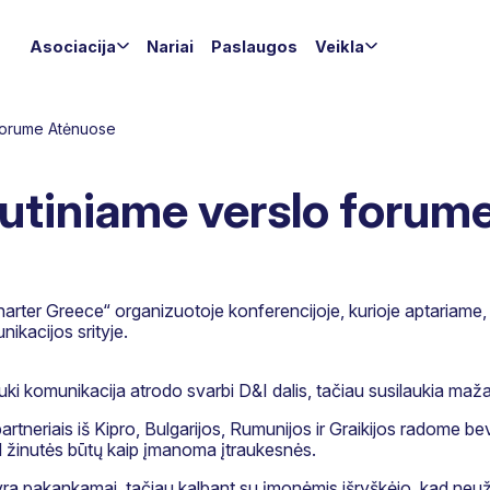
Asociacija
Nariai
Paslaugos
Veikla
 forume Atėnuose
utiniame verslo forum
arter Greece“ organizuotoje konferencijoje, kurioje aptariame
nikacijos srityje.
ki komunikacija atrodo svarbi D&I dalis, tačiau susilaukia maž
rtneriais iš Kipro, Bulgarijos, Rumunijos ir Graikijos radome bev
d žinutės būtų kaip įmanoma įtraukesnės.
ra pakankamai, tačiau kalbant su įmonėmis išryškėjo, kad neužte