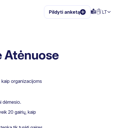
Pildyti anketą
LT
e Atėnuose
, kaip organizacijoms
ai dėmesio.
eik 20 gairių, kaip
nka tik turėti gaires.