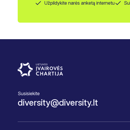
Užpildykite narės anketą internetu
Su
Susisiekite
diversity@diversity.lt