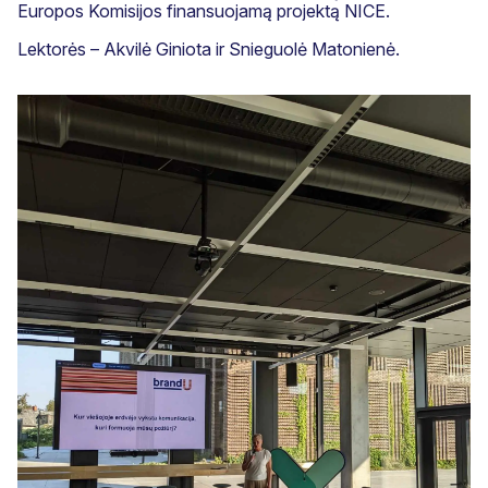
Europos Komisijos finansuojamą projektą NICE.
Lektorės – Akvilė Giniota ir Snieguolė Matonienė.