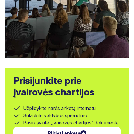
Prisijunkite prie
Įvairovės chartijos
Užpildykite narės anketą internetu
Sulaukite valdybos sprendimo
Pasirašykite „Įvairovės chartijos“ dokumentą
Pildyti anketą