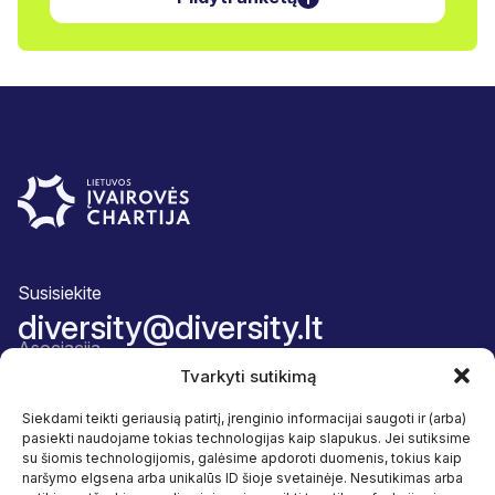
Susisiekite
diversity@diversity.lt
Asociacija
Apie mus
Tvarkyti sutikimą
Komanda
Narystės paketas
Siekdami teikti geriausią patirtį, įrenginio informacijai saugoti ir (arba)
Atskaitingumas
pasiekti naudojame tokias technologijas kaip slapukus. Jei sutiksime
Veikla
su šiomis technologijomis, galėsime apdoroti duomenis, tokius kaip
Įvairovė ir įtrauktis
naršymo elgsena arba unikalūs ID šioje svetainėje. Nesutikimas arba
Naudos