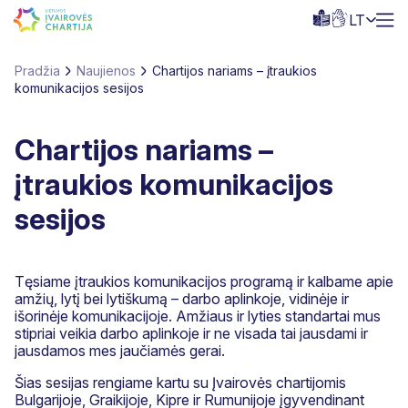
LT
Pradžia
Naujienos
Chartijos nariams – įtraukios
komunikacijos sesijos
Chartijos nariams –
įtraukios komunikacijos
sesijos
Tęsiame įtraukios komunikacijos programą ir kalbame apie
amžių, lytį bei lytiškumą – darbo aplinkoje, vidinėje ir
išorinėje komunikacijoje. Amžiaus ir lyties standartai mus
stipriai veikia darbo aplinkoje ir ne visada tai jausdami ir
jausdamos mes jaučiamės gerai.
Šias sesijas rengiame kartu su Įvairovės chartijomis
Bulgarijoje, Graikijoje, Kipre ir Rumunijoje įgyvendinant