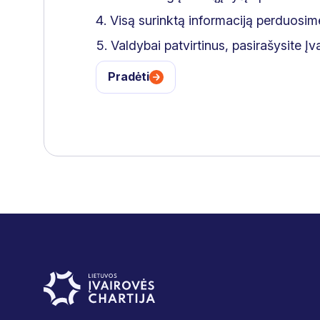
Visą surinktą informaciją perduosi
Valdybai patvirtinus, pasirašysite Į
Pradėti