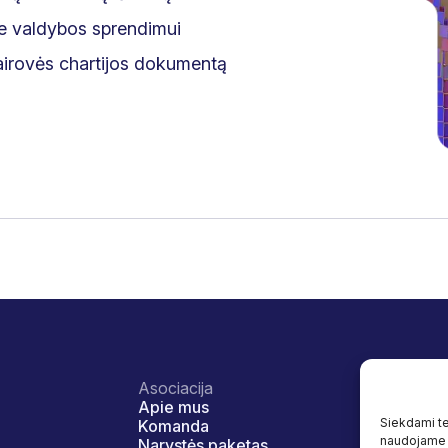
me valdybos sprendimui
vairovės chartijos dokumentą
Asociacija
Veikla
Apie mus
Įvairovė ir
Siekdami tei
Komanda
Naudos
naudojame t
Narystės paketas
Programo