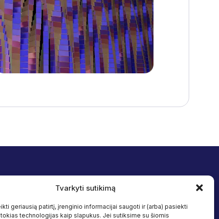
Tvarkyti sutikimą
Sekite mus
 įtrauktis
Facebook
kti geriausią patirtį, įrenginio informacijai saugoti ir (arba) pasiekti
Linkedin
okias technologijas kaip slapukus. Jei sutiksime su šiomis
s