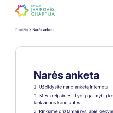
Pradžia
Narės anketa
Narės anketa
Užpildysite nario anketą internetu
Mes kreipsimės į Lygių galimybių ko
kiekvienos kandidatės
Rinksime grįžtamąjį ryšį apie kiekvi