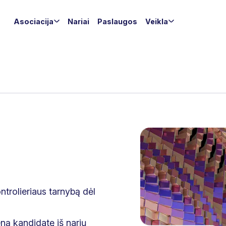
Asociacija
Nariai
Paslaugos
Veikla
ntrolieriaus tarnybą dėl
eną kandidatę iš narių